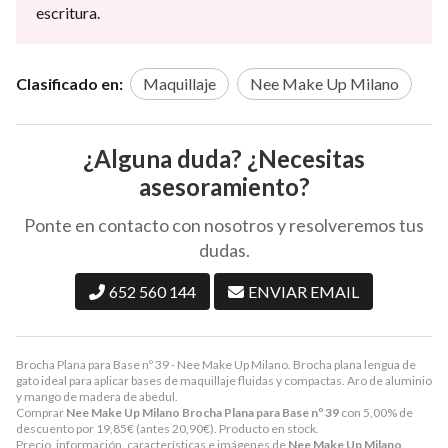
escritura.
Clasificado en:
Maquillaje
Nee Make Up Milano
¿Alguna duda? ¿Necesitas
asesoramiento?
Ponte en contacto con nosotros y resolveremos tus
dudas.
652 560 144
ENVIAR EMAIL
Brocha Plana para Base nº 39 - Nee Make Up Milano. Brocha plana lengua de
gato ideal para aplicar bases de maquillaje fluidas y compactas. Aro de aluminio
y mango de madera de abedul.
Comprar
Nee Make Up Milano Brocha Plana para Base nº 39
con 5,00% de
descuento por
19,85
€
(antes
20,90
€
). Producto en stock.
Precio, información, características e imágenes de
Nee Make Up Milano