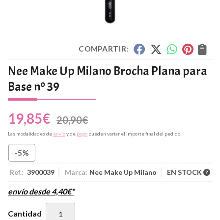
COMPARTIR:
Nee Make Up Milano Brocha Plana para
Base nº 39
19,85
€
20,90
€
Las modalidades de
envío
y de
pago
pueden variar el importe final del pedido.
-5%
Ref.:
3900039
Marca:
Nee Make Up Milano
EN STOCK
envío desde
4,40
€
*
Cantidad