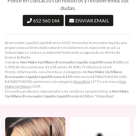
Ponte en contacto con nosotros y resolveremos tus
dudas.
652 560 144
ENVIAR EMAIL
Bronceador Líquido Liquid Bronze A150. Innovador bronceador líquido que
proporciona un bronceado natural e instantáneo sin exposición al sol. La
textura ligera y sedosa se extiende fácilmente asegurando un efecto de
bronce brillante.
Comprar
Nee Make Up Milano Bronceador Líquido Liquid Bronze A150
con
5,00% de descuento por
41,61
€
(antes
43,80
€
). Producto en stock.
Precio, información, características e imágenes de
Nee Make Up Milano
Bronceador Líquido Liquid Bronze A150
referencia 8478807040580, EAN
8478807040580, pertenece a la categoría
Maquillaje
(177) y a la marca
Nee
Make Up Milano
(159).
Encuentra productos relacionados y de similares características a
Nee Make
Up Milano Bronceador Líquido Liquid Bronze A150
en "Maquillaje".