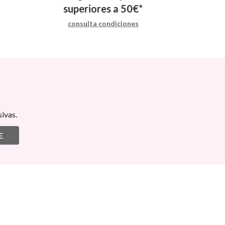
superiores a
50
€
*
consulta condiciones
ivas.
E