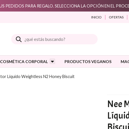
S PEDIDOS PARA REGALO. SELECCIONA LA OPCIÓN EN EL PRO
INICIO
OFERTAS
Buscar
COSMÉTICA CORPORAL
PRODUCTOS VEGANOS
MAQ
tor Líquido Weightless N2 Honey Biscuit
Nee M
Líqui
Biscu