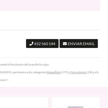
652 560 144
ENVIAR EMAIL
nte la hinchazón del área de los ojos.
50555, pertenece a las categorías
Maquillaje
(177) y
Correctores
(19) y a la
tores".