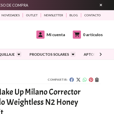
CESO DE COMPRA
NOVEDADES
OUTLET
NEWSLETTER
BLOG
CONTACTO
Mi cuenta
0
artículos
UILLAJE
PRODUCTOS SOLARES
APTOS DURANTE
COMPARTIR:
ake Up Milano Corrector
do Weightless N2 Honey
it