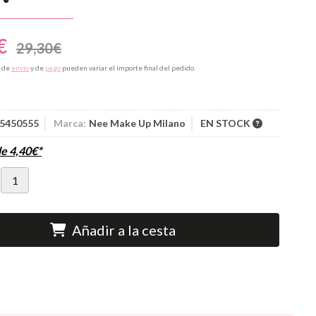
€
29,30
€
s de
envío
y de
pago
pueden variar el importe final del pedido.
5450555
Marca:
Nee Make Up Milano
EN STOCK
de
4,40
€
*
Añadir a la cesta