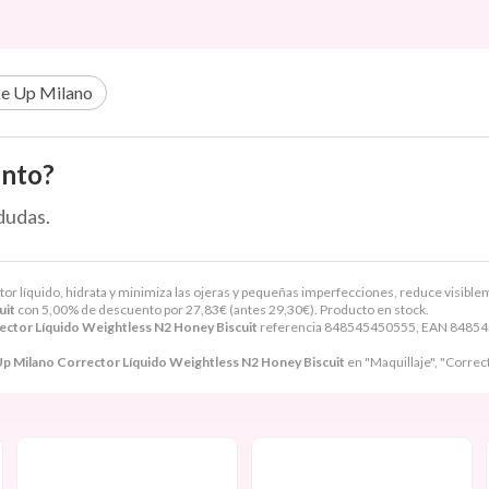
e Up Milano
ento?
dudas.
 líquido, hidrata y minimiza las ojeras y pequeñas imperfecciones, reduce visibleme
uit
con 5,00% de descuento por
27,83
€
(antes
29,30
€
). Producto en stock.
ctor Líquido Weightless N2 Honey Biscuit
referencia 848545450555, EAN 8485454
p Milano Corrector Líquido Weightless N2 Honey Biscuit
en "Maquillaje", "Correc