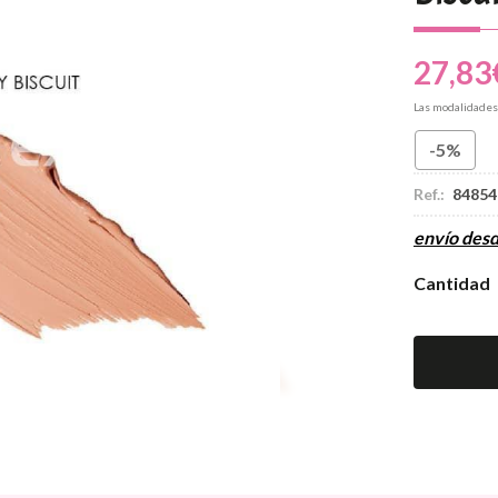
27,83
Las modalidade
-5%
Ref.:
84854
envío des
Cantidad