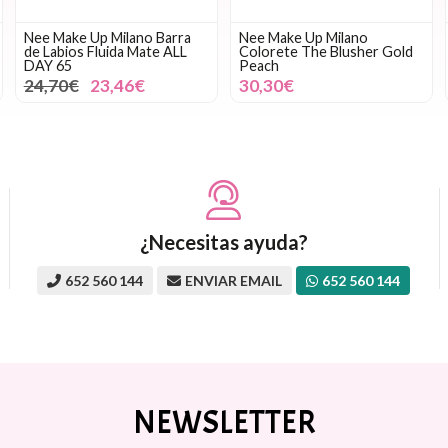
Nee Make Up Milano Barra
Nee Make Up Milano
de Labios Fluida Mate ALL
Colorete The Blusher Gold
DAY 65
Peach
24,70€
23,46€
30,30€
¿Necesitas ayuda?
652 560 144
ENVIAR EMAIL
652 560 144
NEWSLETTER