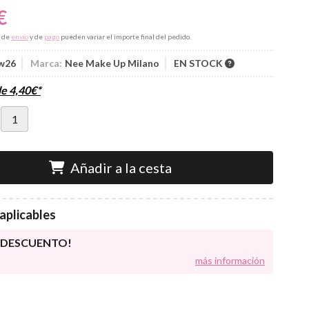
€
s de
envío
y de
pago
pueden variar el importe final del pedido.
w26
Marca:
Nee Make Up Milano
EN STOCK
de
4,40
€
*
Añadir a la cesta
aplicables
E DESCUENTO!
más información