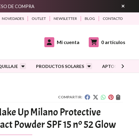
CESO DE COMPRA
NOVEDADES
OUTLET
NEWSLETTER
BLOG
CONTACTO
Mi cuenta
0
artículos
UILLAJE
PRODUCTOS SOLARES
APTOS DURANTE
COMPARTIR:
ake Up Milano Protective
ct Powder SPF 15 nº 52 Glow