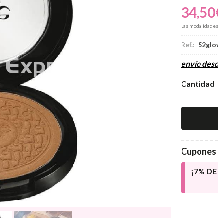
34,50
Las modalidade
Ref.:
52glo
envío des
Cantidad
Cupones 
¡7% D