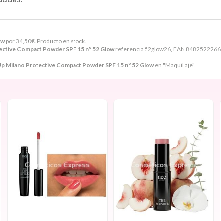
ow
por
34,50
€
. Producto en stock.
ective Compact Powder SPF 15 nº 52 Glow
referencia 52glow26, EAN 84825222666,
p Milano Protective Compact Powder SPF 15 nº 52 Glow
en "Maquillaje".