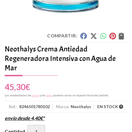
COMPARTIR:
Neothalys Crema Antiedad
Regeneradora Intensiva con Agua de
Mar
45,30
€
Las modalidades de
envío
y de
pago
pueden variar el importe final del pedido.
Ref.:
8246501780102
Marca:
Neothalys
EN STOCK
envío desde
4,40
€
*
Cantidad