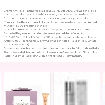
Crema Antiedad Regeneradora Intensiva - NEOTHALYS. Crema con efecto
tensor y con alta capacidad de hidratación y poder regenerante de la piel.
Ayuda en los casos de acné, eccema, rosácea, psoriasis y dermatitis.
Comprar
Neothalys Crema Antiedad Regeneradora Intensiva con Agua de
Mar
por
45,30
€
. Producto en stock.
Precio, información, características e imágenes de
Neothalys Crema
Antiedad Regeneradora Intensiva con Agua de Mar
referencia
8246501780102, EAN 8246501780102, pertenece a las categorías
Crema
Antiarrugas y Reafirmante
(257) y
Cremas con Ácido Hialurónico
(90) y a la
marca
Neothalys
(7).
Encuentra productos relacionados y de similares características a
Neothalys
Crema Antiedad Regeneradora Intensiva con Agua de Mar
en "Cosmética
Facial", "Cremas Faciales", "Crema Antiarrugas y Reafirmante".