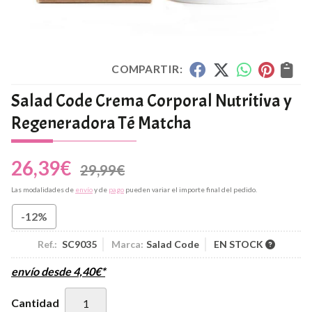
COMPARTIR:
Salad Code Crema Corporal Nutritiva y
Regeneradora Té Matcha
26,39
€
29,99
€
Las modalidades de
envío
y de
pago
pueden variar el importe final del pedido.
-12%
Ref.:
SC9035
Marca:
Salad Code
EN STOCK
envío desde
4,40
€
*
Cantidad