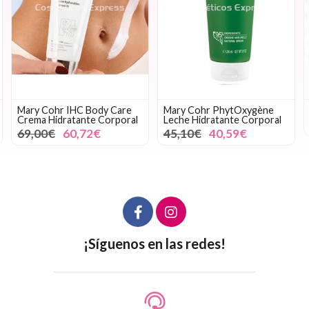
Mary Cohr IHC Body Care
Mary Cohr PhytOxygène
Crema Hidratante Corporal
Leche Hidratante Corporal
69,00€
60,72€
45,10€
40,59€
¡Síguenos en las redes!