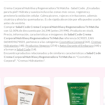
Crema Corporal Nutritiva y Regeneradora Té Matcha - Salad Code. ¡Ensaladas
para tu piel! Hidrata y suaviza incluso las zonas más secas, regenera y
previene la oxidación celular. Calma picores, rojeces e irritaciones, además
cicatriza y alivia las quemaduras. Es de rápida absorción por ello puedes usarla
antes de vestirte.
Comprar
Salad Code Crema Corporal Nutritiva y Regeneradora Té Matcha
con 12,00% de descuento por
26,39
€
(antes
29,99
€
). Producto en stock.
Precio, información, características e imágenes de
Salad Code Crema
Corporal Nutritiva y Regeneradora Té Matcha
referencia SC9035, EAN
0658939679035, pertenece a las categorías
Cosmética Corporal
(63),
Cremas
Hidratantes
(48),
Productos Veganos
(254) y
Aptos Durante el Embarazo
(44) y
a la marca
Salad Code
(14).
Encuentra productos relacionados y de similares características a
Salad Code
Crema Corporal Nutritiva y Regeneradora Té Matcha
en "Cosmética
Corporal", "Cremas Hidratantes".