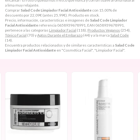
encantar! El rostro queda más fresco que nunca y con un suave aroma natural
a lima muy relajante.
Comprar
Salad Code Limpiador Facial Antioxidante
con 15,00% de
descuento por
22,09
€
(antes
25,99
€
). Producto en stock.
Precio, información, características e imágenes de
Salad Code Limpiador
Facial Antioxidante
referencia 0658939678991, EAN 0658939678991,
pertenece a las categorías
Limpiador Facial
(118),
Productos Veganos
(254),
Tónico Facial
(70) y
Aptos Durante el Embarazo
(44) y a la marca
Salad Code
(14).
Encuentra productos relacionados y de similares características a
Salad Code
Limpiador Facial Antioxidante
en "Cosmética Facial", "Limpiador Facial".