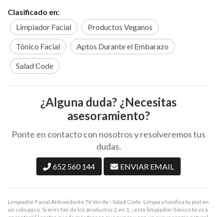
Clasificado en:
Limpiador Facial
Productos Veganos
Tónico Facial
Aptos Durante el Embarazo
Salad Code
¿Alguna duda? ¿Necesitas
asesoramiento?
Ponte en contacto con nosotros y resolveremos tus
dudas.
652 560 144
ENVIAR EMAIL
Limpiador Facial Antioxidante Té Verde - Salad Code. Limpia y tonifica tu piel en
un solo paso. Si eres fan de los productos 2 en 1, ¡este limpiador/ tónico te va a