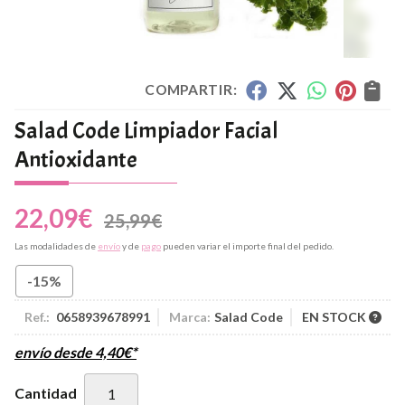
COMPARTIR:
Salad Code Limpiador Facial
Antioxidante
22,09
€
25,99
€
Las modalidades de
envío
y de
pago
pueden variar el importe final del pedido.
-15%
Ref.:
0658939678991
Marca:
Salad Code
EN STOCK
envío desde
4,40
€
*
Cantidad