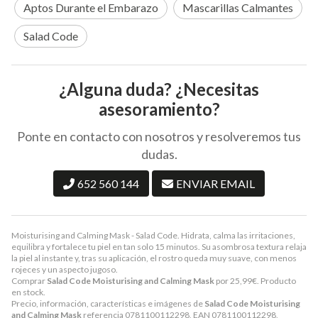
Aptos Durante el Embarazo
Mascarillas Calmantes
Salad Code
¿Alguna duda? ¿Necesitas
asesoramiento?
Ponte en contacto con nosotros y resolveremos tus
dudas.
652 560 144
ENVIAR EMAIL
Moisturising and Calming Mask - Salad Code. Hidrata, calma las irritaciones,
equilibra y fortalece tu piel en tan solo 15 minutos. Su asombrosa textura relaja
la piel al instante y, tras su aplicación, el rostro queda muy suave, con menos
rojeces y un aspecto jugoso.
Comprar
Salad Code Moisturising and Calming Mask
por
25,99
€
. Producto
en stock.
Precio, información, características e imágenes de
Salad Code Moisturising
and Calming Mask
referencia 0781100112298, EAN 0781100112298,