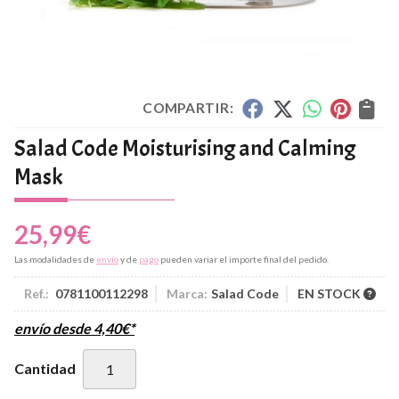
COMPARTIR:
Salad Code Moisturising and Calming
Mask
25,99
€
Las modalidades de
envío
y de
pago
pueden variar el importe final del pedido.
Ref.:
0781100112298
Marca:
Salad Code
EN STOCK
envío desde
4,40
€
*
Cantidad