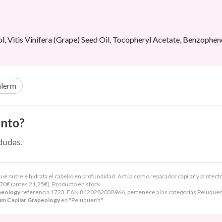
l, Vitis Vinifera (Grape) Seed Oil, Tocopheryl Acetate, Benzophen
alerm
ento?
dudas.
e nutre e hidrata el cabello en profundidad. Actúa como reparador capilar y protecto
,70
€
(antes
21,25
€
). Producto en stock.
peology
referencia 1723, EAN 8420282038966, pertenece a las categorías
Peluquer
um Capilar Grapeology
en "Peluquería".