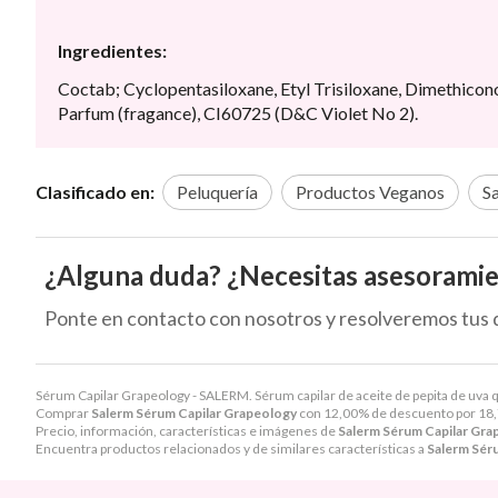
Ingredientes:
Coctab; Cyclopentasiloxane, Etyl Trisiloxane, Dimethicono
Parfum (fragance), CI60725 (D&C Violet No 2).
Clasificado en:
Peluquería
Productos Veganos
S
¿Alguna duda? ¿Necesitas asesorami
Ponte en contacto con nosotros y resolveremos tus 
Sérum Capilar Grapeology - SALERM. Sérum capilar de aceite de pepita de uva qu
Comprar
Salerm Sérum Capilar Grapeology
con 12,00% de descuento por
18
Precio, información, características e imágenes de
Salerm Sérum Capilar Gra
Encuentra productos relacionados y de similares características a
Salerm Sér