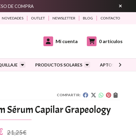
CESO DE COMPRA
NOVEDADES
OUTLET
NEWSLETTER
BLOG
CONTACTO
Mi cuenta
0
artículos
UILLAJE
PRODUCTOS SOLARES
APTOS DURANTE
COMPARTIR:
m Sérum Capilar Grapeology
€
21,25
€