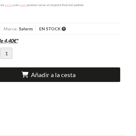
s de
envío
y de
pago
pueden variar el importe final del pedido.
Marca:
Salerm
EN STOCK
de
4,40
€
*
Añadir a la cesta