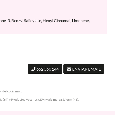
one-3, Benzyl Salicylate, Hexyl Cinnamal, Limonene,
652 560 144
ENVIAR EMAIL
r del colágeno...
ía
(67) y
Productos Veganos
(254) y a la marca
Salerm
(46).