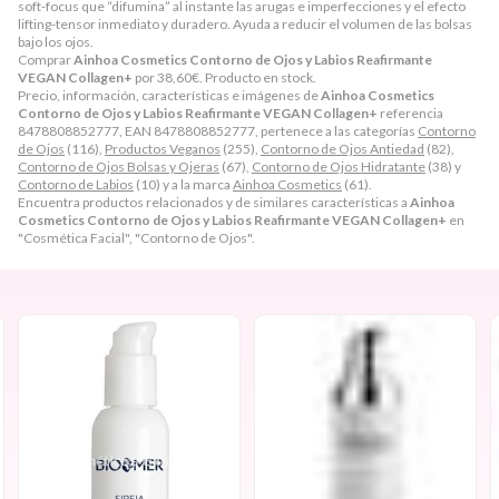
soft-focus que “difumina” al instante las arugas e imperfecciones y el efecto
lifting-tensor inmediato y duradero. Ayuda a reducir el volumen de las bolsas
bajo los ojos.
Comprar
Ainhoa Cosmetics Contorno de Ojos y Labios Reafirmante
VEGAN Collagen+
por
38,60
€
. Producto en stock.
Precio, información, características e imágenes de
Ainhoa Cosmetics
Contorno de Ojos y Labios Reafirmante VEGAN Collagen+
referencia
8478808852777, EAN 8478808852777, pertenece a las categorías
Contorno
de Ojos
(116),
Productos Veganos
(255),
Contorno de Ojos Antiedad
(82),
Contorno de Ojos Bolsas y Ojeras
(67),
Contorno de Ojos Hidratante
(38) y
Contorno de Labios
(10) y a la marca
Ainhoa Cosmetics
(61).
Encuentra productos relacionados y de similares características a
Ainhoa
Cosmetics Contorno de Ojos y Labios Reafirmante VEGAN Collagen+
en
"Cosmética Facial", "Contorno de Ojos".