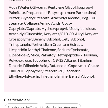
Aqua (Water), Glycerin, Pentylene Glycol, Isopropyl
Palmitate, Propanediol, Butyrospermum Parkii (shea)
Butter, Glyceryl Stearate, Arachidyl Alcohol, Peg-100
Stearate, Collagen Amino Acids, Coco-
Caprylate/Caprate, Hydroxypropyl, Methylcellulose,
Arachidyl Glucoside, Acrylates/C10-30-Alkyl Acrylate
Crosspolymer, Behenyl Alcohol, Cetyl Alcohol,
Triheptanoin, Porhyridium Cruentum Extract,
Hesperidin Methyl Chalcone, Sodium Cyclamate,
Dipeptide-2, Mica, Palmitoyl Tetrapeptide-7, Pullulan,
Polydextrose, Tocopherol, C9-12 Alkane, Titanium
Dioxide, Dilinoleic Acid,/Butanediol Copolymer, Castor
Oil/IPDI Copolymer, Steareth-20, Saccharin,
Ethylhexylglycerin, Triethanolamine, Benzyl Alcohol.
Clasificado en:
Contorno de Ojos
Productos Veganos