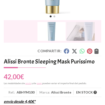
COMPARTIR:
Alissi Bronte Sleeping Mask Purissimo
42,00
€
Las modalidades de
envío
y de
pago
pueden variar el importe final del pedido.
Ref.:
ABHYM100
Marca:
Alissi Bronte
EN STOCK
envío desde
4,40
€
*