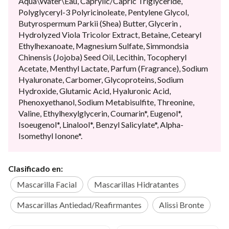
Aqua\Water\Eau, Caprylic/Capric Triglyceride,
Polyglyceryl-3 Polyricinoleate, Pentylene Glycol,
Butyrospermum Parkii (Shea) Butter, Glycerin ,
Hydrolyzed Viola Tricolor Extract, Betaine, Cetearyl
Ethylhexanoate, Magnesium Sulfate, Simmondsia
Chinensis (Jojoba) Seed Oil, Lecithin, Tocopheryl
Acetate, Menthyl Lactate, Parfum (Fragrance), Sodium
Hyaluronate, Carbomer, Glycoproteins, Sodium
Hydroxide, Glutamic Acid, Hyaluronic Acid,
Phenoxyethanol, Sodium Metabisulfite, Threonine,
Valine, Ethylhexylglycerin, Coumarin*, Eugenol*,
Isoeugenol*, Linalool*, Benzyl Salicylate*, Alpha-
Isomethyl Ionone*.
Clasificado en:
Mascarilla Facial
Mascarillas Hidratantes
Mascarillas Antiedad/Reafirmantes
Alissi Bronte