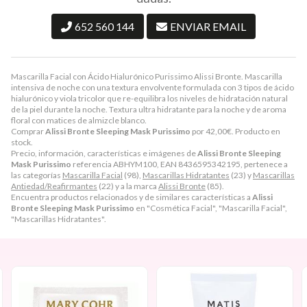
652 560 144
ENVIAR EMAIL
Mascarilla Facial con Ácido Hialurónico Purissimo Alissi Bronte. Mascarilla
intensiva de noche con una textura envolvente formulada con 3 tipos de ácido
hialurónico y viola tricolor que re-equilibra los niveles de hidratación natural
de la piel durante la noche. Textura ultra hidratante para la noche y de aroma
floral con matices de almizcle blanco.
Comprar
Alissi Bronte Sleeping Mask Purissimo
por
42,00
€
. Producto en
stock.
Precio, información, características e imágenes de
Alissi Bronte Sleeping
Mask Purissimo
referencia ABHYM100, EAN 8436595342195, pertenece a
las categorías
Mascarilla Facial
(98),
Mascarillas Hidratantes
(23) y
Mascarillas
Antiedad/Reafirmantes
(22) y a la marca
Alissi Bronte
(85).
Encuentra productos relacionados y de similares características a
Alissi
Bronte Sleeping Mask Purissimo
en "Cosmética Facial", "Mascarilla Facial",
"Mascarillas Hidratantes".