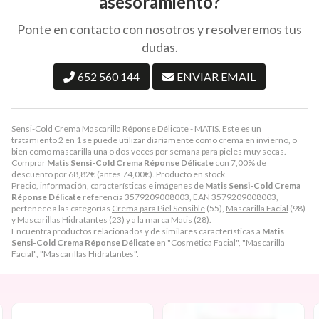
asesoramiento?
Ponte en contacto con nosotros y resolveremos tus
dudas.
652 560 144
ENVIAR EMAIL
Sensi-Cold Crema Mascarilla Réponse Délicate - MATIS. Este es un
tratamiento 2 en 1 se puede utilizar diariamente como crema en invierno, o
bien como mascarilla una o dos veces por semana para pieles muy secas.
Comprar
Matis Sensi-Cold Crema Réponse Délicate
con 7,00% de
descuento por
68,82
€
(antes
74,00
€
). Producto en stock.
Precio, información, características e imágenes de
Matis Sensi-Cold Crema
Réponse Délicate
referencia 3579209008003, EAN 3579209008003,
pertenece a las categorías
Crema para Piel Sensible
(55),
Mascarilla Facial
(98)
y
Mascarillas Hidratantes
(23) y a la marca
Matis
(28).
Encuentra productos relacionados y de similares características a
Matis
Sensi-Cold Crema Réponse Délicate
en "Cosmética Facial", "Mascarilla
Facial", "Mascarillas Hidratantes".