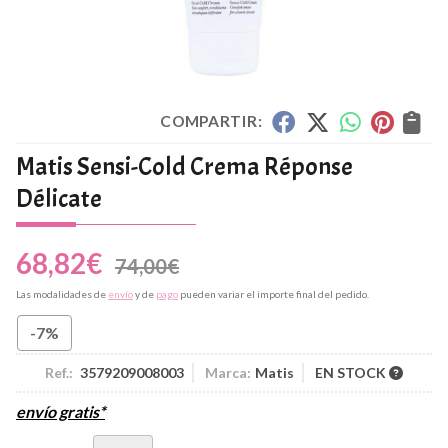
COMPARTIR:
Matis Sensi-Cold Crema Réponse
Délicate
68,82
€
74,00
€
Las modalidades de
envío
y de
pago
pueden variar el importe final del pedido.
-7%
Ref.:
3579209008003
Marca:
Matis
EN STOCK
envío gratis*