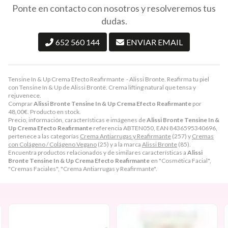
Ponte en contacto con nosotros y resolveremos tus
dudas.
652 560 144
ENVIAR EMAIL
Tensine In & Up Crema Efecto Reafirmante - Alissi Bronte. Reafirma tu piel
con Tensine In & Up de Alissi Brontë. Crema lifting natural que tensa y
rejuvenece.
Comprar
Alissi Bronte Tensine In & Up Crema Efecto Reafirmante
por
48,00
€
. Producto en stock.
Precio, información, características e imágenes de
Alissi Bronte Tensine In &
Up Crema Efecto Reafirmante
referencia ABTEN050, EAN 8436595340696,
pertenece a las categorías
Crema Antiarrugas y Reafirmante
(257) y
Cremas
con Colágeno / Colágeno Vegano
(25) y a la marca
Alissi Bronte
(85).
Encuentra productos relacionados y de similares características a
Alissi
Bronte Tensine In & Up Crema Efecto Reafirmante
en "Cosmética Facial",
"Cremas Faciales", "Crema Antiarrugas y Reafirmante".