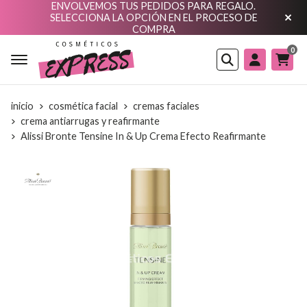
ENVOLVEMOS TUS PEDIDOS PARA REGALO.
SELECCIONA LA OPCIÓN EN EL PROCESO DE
COMPRA
0
Buscar
inicio
cosmética facial
cremas faciales
crema antiarrugas y reafirmante
Alissi Bronte Tensine In & Up Crema Efecto Reafirmante