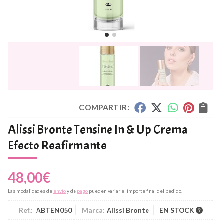
COMPARTIR:
Alissi Bronte Tensine In & Up Crema
Efecto Reafirmante
48,00
€
Las modalidades de
envío
y de
pago
pueden variar el importe final del pedido.
Ref.:
ABTEN050
Marca:
Alissi Bronte
EN STOCK