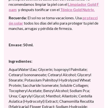
recomendamos limpiar la piel con el
Limpiador Gold F
oam
y después tonificar con el
Tónico Gold Nutriv.
Recuerda:
El sol no se toma vacaciones. Usa
protecci
ón solar
todos los días del año para proteger tu piel de
manchas, arrugas y pérdida de firmeza.
Envase:
50 ml.
Ingredientes:
Aqua\Water\Eau; Glycerin; Isopropyl Palmitate;
Cetearyl Isononanoate; Cetearyl Alcohol; Glyceryl
Stearate; Potassium Palmitoyl Hydrolyzed Wheat
Protein; Saccharide Isomerate; Soluble Collagen;
Tocopheryl Acetate; Benzyl Alcohol; Sodium Pca;
Urea; Caprylyl Glycol; Menthol; Allantoin; Centella
Asiatica (Hydrocotyl) Extract; Chamomilla Recutita
(Matricaria) Flower Extract; Sodium Hydroxide;