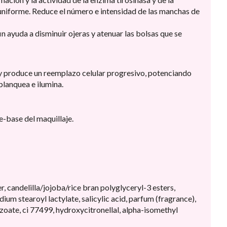
y uniforme. Reduce el número e intensidad de las manchas de
in ayuda a disminuir ojeras y atenuar las bolsas que se
a y produce un reemplazo celular progresivo, potenciando
blanquea e ilumina.
e-base del maquillaje.
r, candelilla/jojoba/rice bran polyglyceryl-3 esters,
ium stearoyl lactylate, salicylic acid, parfum (fragrance),
zoate, ci 77499, hydroxycitronellal, alpha-isomethyl