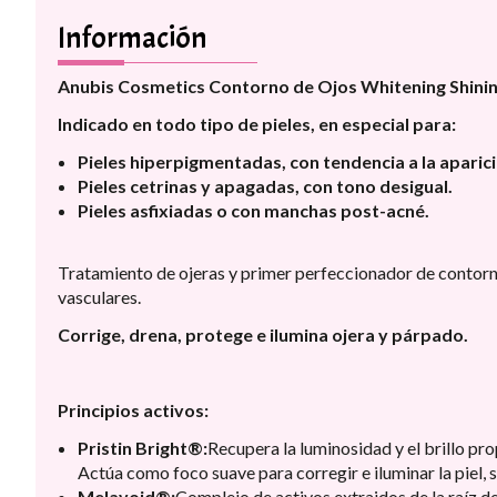
Información
Anubis Cosmetics Contorno de Ojos Whitening Shinin
Indicado en todo tipo de pieles, en especial para:
Pieles hiperpigmentadas, con tendencia a la aparic
Pieles cetrinas y apagadas, con tono desigual.
Pieles asfixiadas o con manchas post-acné.
Tratamiento de ojeras y primer perfeccionador de contorn
vasculares.
Corrige, drena, protege e ilumina ojera y párpado.
Principios activos:
Pristin Bright®:
Recupera la luminosidad y el brillo pro
Actúa como foco suave para corregir e iluminar la piel, 
Melavoid®:
Complejo de activos extraidos de la raíz de