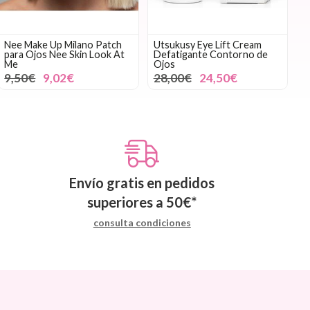
Nee Make Up Milano Patch
Utsukusy Eye Lift Cream
para Ojos Nee Skin Look At
Defatigante Contorno de
Me
Ojos
9,50€
9,02€
28,00€
24,50€
Envío gratis en pedidos
superiores a
50
€
*
consulta condiciones