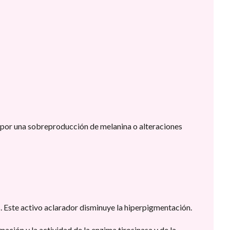
 por una sobreproducción de melanina o alteraciones
s. Este activo aclarador disminuye la hiperpigmentación.
ación y la actividad de la enzima tirosinasa y de la