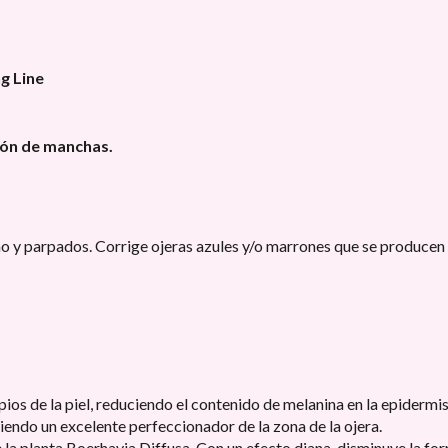
g Line
ión de manchas.
o y parpados. Corrige ojeras azules y/o marrones que se producen
pios de la piel, reduciendo el contenido de melanina en la epidermi
siendo un excelente perfeccionador de la zona de la ojera.
 la planta Boerhavia Diffusa. Con un efecto diana, disminuye la form