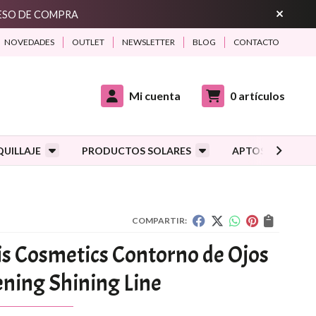
CESO DE COMPRA
NOVEDADES
OUTLET
NEWSLETTER
BLOG
CONTACTO
Mi cuenta
0
artículos
UILLAJE
PRODUCTOS SOLARES
APTOS DURANTE
COMPARTIR:
s Cosmetics Contorno de Ojos
ning Shining Line