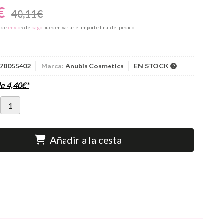
€
40,11
€
s de
envío
y de
pago
pueden variar el importe final del pedido.
78055402
Marca:
Anubis Cosmetics
EN STOCK
de
4,40
€
*
Añadir a la cesta