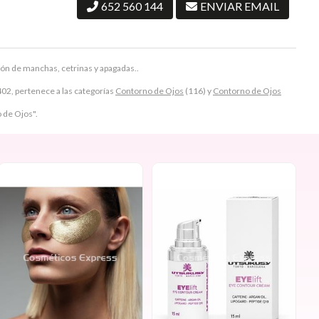
652 560 144
ENVIAR EMAIL
ión de manchas, cetrinas y apagadas..
, pertenece a las categorías
Contorno de Ojos
(116) y
Contorno de Ojos
 de Ojos".