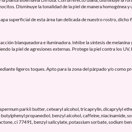
elanocitos. Disminuye la tonalidad de la piel de manera homogénea 
pa superficial de esta área tan delicada de nuestro rostro, dicho f
 acción blanqueadora e iluminadora. Inhibe la síntesis de melanin
endo la piel de agresiones externas. Protege la piel contra los UV, 
ediante ligeros toques. Apto para la zona del párpado y/o como pr
spermum parkii butter, cetearyl alcohol, tricaprylin, dicaprylyl ethe
-butylphenyl propanediol, benzyl alcohol, caffeine, niacinamide, sod
lactone, ci 77491, benzyl salicylate, potassium sorbate, sodium ben