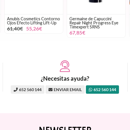
Anubis Cosmetics Contorno
Germaine de Capuccini
Ojos Efecto Lifting Lift-Up
Repair Night Progress Eye
Timexpert SRNS
61,40€
55,26€
67,85€
¿Necesitas ayuda?
652 560 144
ENVIAR EMAIL
652 560 144