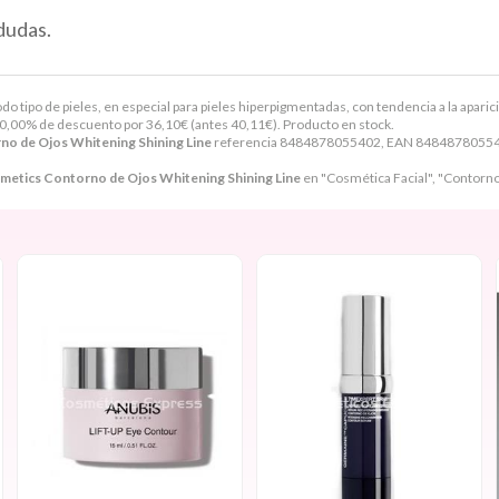
dudas.
 tipo de pieles, en especial para pieles hiperpigmentadas, con tendencia a la aparic
0,00% de descuento por
36,10
€
(antes
40,11
€
). Producto en stock.
o de Ojos Whitening Shining Line
referencia 8484878055402, EAN 8484878055402
metics Contorno de Ojos Whitening Shining Line
en "Cosmética Facial", "Contorno