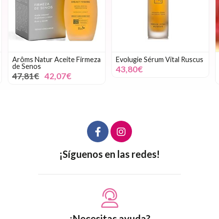
Arôms Natur Aceite Firmeza
Evolugie Sérum Vital Ruscus
de Senos
43,80€
47,81€
42,07€
¡Síguenos en las redes!
¿Necesitas ayuda?