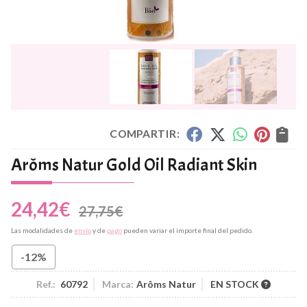
COMPARTIR:
Arôms Natur Gold Oil Radiant Skin
24,42
€
27,75
€
Las modalidades de
envío
y de
pago
pueden variar el importe final del pedido.
-12%
Ref.:
60792
Marca:
Arôms Natur
EN STOCK