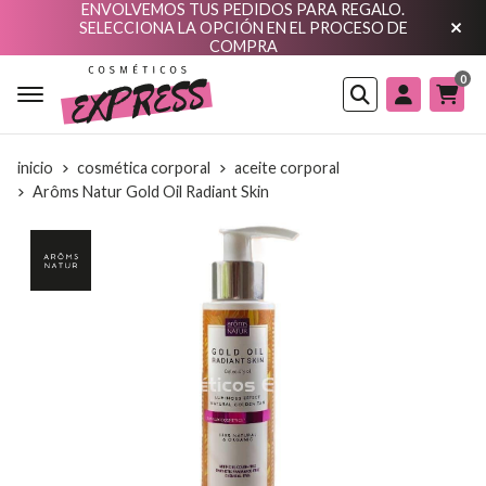
ENVOLVEMOS TUS PEDIDOS PARA REGALO.
SELECCIONA LA OPCIÓN EN EL PROCESO DE
COMPRA
0
Buscar
inicio
cosmética corporal
aceite corporal
Arôms Natur Gold Oil Radiant Skin