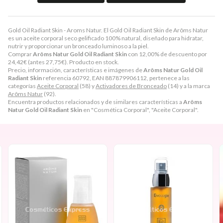
Gold Oil Radiant Skin - Aroms Natur. El Gold Oil Radiant Skin de Arôms Natur
es un aceite corporal seco gelificado 100% natural, diseñado para hidratar,
nutrir y proporcionar un bronceado luminoso a la piel.
Comprar
Arôms Natur Gold Oil Radiant Skin
con 12,00% de descuento por
24,42
€
(antes
27,75
€
). Producto en stock.
Precio, información, características e imágenes de
Arôms Natur Gold Oil
Radiant Skin
referencia 60792, EAN 887879906112, pertenece a las
categorías
Aceite Corporal
(58) y
Activadores de Bronceado
(14) y a la marca
Arôms Natur
(92).
Encuentra productos relacionados y de similares características a
Arôms
Natur Gold Oil Radiant Skin
en "Cosmética Corporal", "Aceite Corporal".