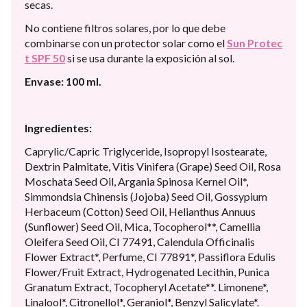
secas.
No contiene filtros solares, por lo que debe
combinarse con un protector solar como el
Sun Protec
t SPF 50
si se usa durante la exposición al sol.
Envase: 100 ml.
Ingredientes:
Caprylic/Capric Triglyceride, Isopropyl Isostearate,
Dextrin Palmitate, Vitis Vinifera (Grape) Seed Oil, Rosa
Moschata Seed Oil, Argania Spinosa Kernel Oil*,
Simmondsia Chinensis (Jojoba) Seed Oil, Gossypium
Herbaceum (Cotton) Seed Oil, Helianthus Annuus
(Sunflower) Seed Oil, Mica, Tocopherol**, Camellia
Oleifera Seed Oil, CI 77491, Calendula Officinalis
Flower Extract*, Perfume, CI 77891*, Passiflora Edulis
Flower/Fruit Extract, Hydrogenated Lecithin, Punica
Granatum Extract, Tocopheryl Acetate**. Limonene*,
Linalool*, Citronellol*, Geraniol*, Benzyl Salicylate*.