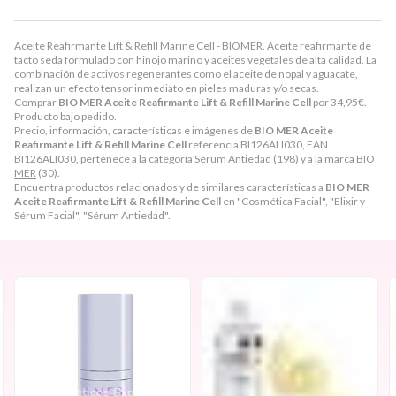
Aceite Reafirmante Lift & Refill Marine Cell - BIOMER. Aceite reafirmante de
tacto seda formulado con hinojo marino y aceites vegetales de alta calidad. La
combinación de activos regenerantes como el aceite de nopal y aguacate,
realizan un efecto tensor inmediato en pieles maduras y/o secas.
Comprar
BIO MER Aceite Reafirmante Lift & Refill Marine Cell
por
34,95
€
.
Producto bajo pedido.
Precio, información, características e imágenes de
BIO MER Aceite
Reafirmante Lift & Refill Marine Cell
referencia BI126ALI030, EAN
BI126ALI030, pertenece a la categoría
Sérum Antiedad
(198) y a la marca
BIO
MER
(30).
Encuentra productos relacionados y de similares características a
BIO MER
Aceite Reafirmante Lift & Refill Marine Cell
en "Cosmética Facial", "Elixir y
Sérum Facial", "Sérum Antiedad".