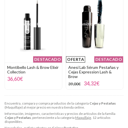
DESTACADO
OFERTA
DESTACADO
Montibello Lash & Brow Elixir
Anesi Lab Sérum Pestañas y
Collection
Cejas Expression Lash &
Brow
36,60€
34,32€
39,00€
Encuentra, compara y compra productos de la categoría
Cejas y Pestañas
(Maquillaje) al mejor precio en nuestra tienda online.
Información, imágenes, características y precios de artículos de la familia
Cejas y Pestañas
, perteneciente a la categoría
Maquillaje
. 12 artículos
disponibles.
Novedades, outlet y ofertas en
Cejas y Pestañas
.