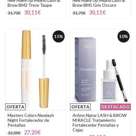
Nee Make Up Milano Lash &
Nee Make Up Milano Lash &
Brow BM2 Trevy Taupe
Brow BM1 Gris Oscuro
30,11€
30,11€
31,70€
31,70€
15%
10%
OFERTA
OFERTA
DESTACADO
Masters Colors Newlash
Arôms Natur LASH & BROW
Night Fortalecedor de
MIRACLE Tratamiento
Pestañas
Fortalecedor Pestañas y
Cejas
27,20€
32,00€