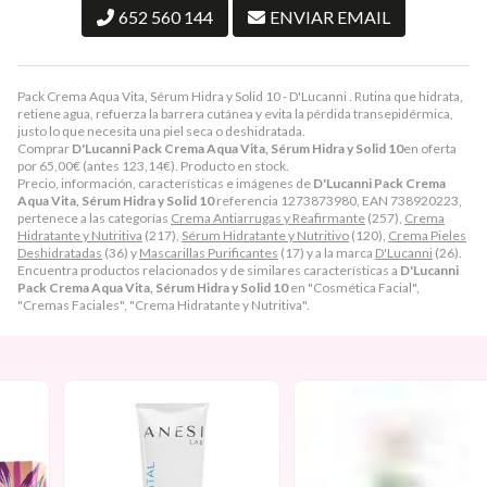
652 560 144
ENVIAR EMAIL
Pack Crema Aqua Vita, Sérum Hidra y Solid 10 - D'Lucanni . Rutina que hidrata,
retiene agua, refuerza la barrera cutánea y evita la pérdida transepidérmica,
justo lo que necesita una piel seca o deshidratada.
Comprar
D'Lucanni Pack Crema Aqua Vita, Sérum Hidra y Solid 10
en oferta
por
65,00
€
(antes
123,14
€
). Producto en stock.
Precio, información, características e imágenes de
D'Lucanni Pack Crema
Aqua Vita, Sérum Hidra y Solid 10
referencia 1273873980, EAN 738920223,
pertenece a las categorías
Crema Antiarrugas y Reafirmante
(257),
Crema
Hidratante y Nutritiva
(217),
Sérum Hidratante y Nutritivo
(120),
Crema Pieles
Deshidratadas
(36) y
Mascarillas Purificantes
(17) y a la marca
D'Lucanni
(26).
Encuentra productos relacionados y de similares características a
D'Lucanni
Pack Crema Aqua Vita, Sérum Hidra y Solid 10
en "Cosmética Facial",
"Cremas Faciales", "Crema Hidratante y Nutritiva".