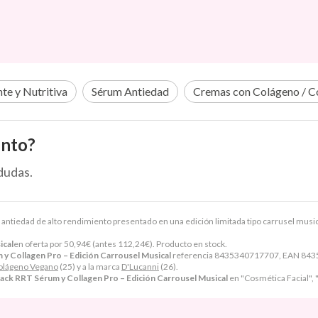
te y Nutritiva
Sérum Antiedad
Cremas con Colágeno / C
ento?
dudas.
 antiedad de alto rendimiento presentado en una edición limitada tipo carrusel musi
ical
en oferta por
50,94
€
(antes
112,24
€
). Producto en stock.
y Collagen Pro – Edición Carrousel Musical
referencia 8435340717707, EAN 8435
olágeno Vegano
(25) y a la marca
D'Lucanni
(26).
ack RRT Sérum y Collagen Pro – Edición Carrousel Musical
en "Cosmética Facial",