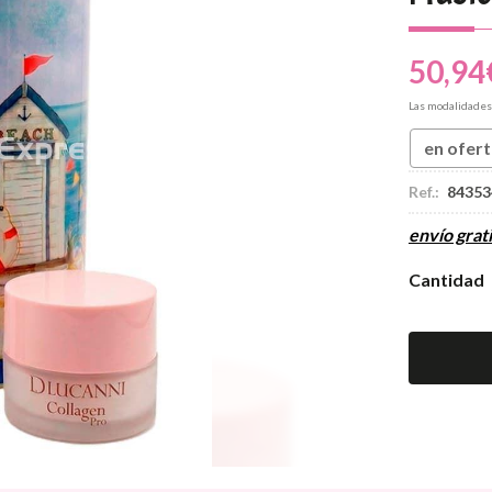
50,94
Las modalidade
en ofer
Ref.:
84353
envío grati
Cantidad