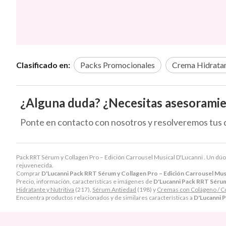
Clasificado en:
Packs Promocionales
Crema Hidratan
¿Alguna duda? ¿Necesitas asesorami
Ponte en contacto con nosotros y resolveremos tus 
Pack RRT Sérum y Collagen Pro – Edición Carrousel Musical D'Lucanni . Un dúo
rejuvenecida.
Comprar
D'Lucanni Pack RRT Sérum y Collagen Pro – Edición Carrousel Mus
Precio, información, características e imágenes de
D'Lucanni Pack RRT Sérum 
Hidratante y Nutritiva
(217),
Sérum Antiedad
(198) y
Cremas con Colágeno / C
Encuentra productos relacionados y de similares características a
D'Lucanni P