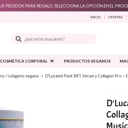
S PEDIDOS PARA REGALO. SELECCIONA LA OPCIÓN EN EL PRO
INICIO
OFERTAS
Buscar
COSMÉTICA CORPORAL
PRODUCTOS VEGANOS
MAQ
no / colágeno vegano
D'Lucanni Pack RRT Sérum y Collagen Pro – E
D'Luc
Colla
Music