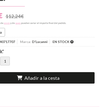
€
112,24
€
s de
envío
y de
pago
pueden variar el importe final del pedido.
ta
40717707
Marca:
D'Lucanni
EN STOCK
s*
Añadir a la cesta