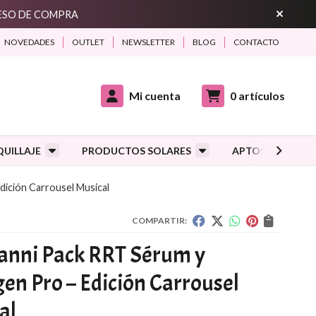
CESO DE COMPRA
NOVEDADES
OUTLET
NEWSLETTER
BLOG
CONTACTO
Mi cuenta
0
artículos
UILLAJE
PRODUCTOS SOLARES
APTOS DURANTE
dición Carrousel Musical
COMPARTIR:
anni Pack RRT Sérum y
gen Pro – Edición Carrousel
al