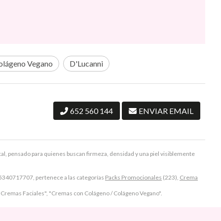
olágeno Vegano
D'Lucanni
652 560 144
ENVIAR EMAIL
cal, pensado para quienes buscan firmeza, densidad y una piel visiblemente
340717707, pertenece a las categorías
Packs Promocionales
(223),
Crema
 "Cremas Faciales", "Cremas con Colágeno / Colágeno Vegano".