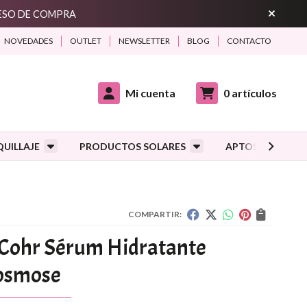
CESO DE COMPRA
NOVEDADES
OUTLET
NEWSLETTER
BLOG
CONTACTO
Mi cuenta
0
artículos
UILLAJE
PRODUCTOS SOLARES
APTOS DURANTE
COMPARTIR:
Cohr Sérum Hidratante
osmose