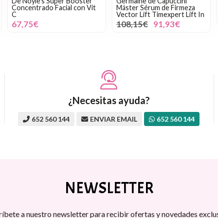
De Noyle's Super Booster
Germaine de Capuccini
Concentrado Facial con Vit
Máster Sérum de Firmeza
C
Vector Lift Timexpert Lift In
67,75€
108,15€
91,93€
¿Necesitas ayuda?
652 560 144
ENVIAR EMAIL
652 560 144
NEWSLETTER
ríbete a nuestro newsletter para recibir ofertas y novedades exclus