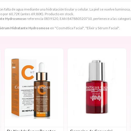
falta de agua mediante una hidratación tisular y celular. La piel se vuelve luminosa, m
o por
60,72
€
(antes
69,80
€
). Producto en stock.
ante Hydrosmose
referencia 0859120, EAN 847880520710, pertenece a las categor
Sérum Hidratante Hydrosmose
en "Cosmética Facial", "Elixir y Sérum Facial".