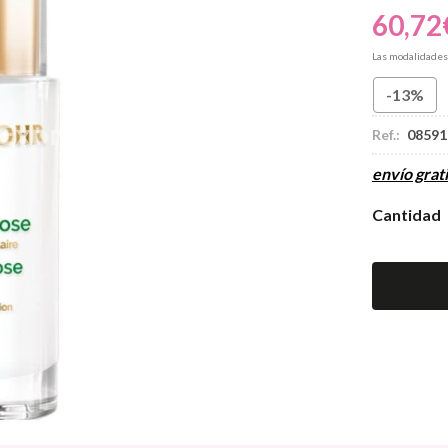
60,72
Las modalidade
-13%
Ref.:
08591
envío grati
Cantidad