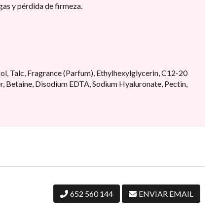
gas y pérdida de firmeza.
l, Talc, Fragrance (Parfum), Ethylhexylglycerin, C12-20
er, Betaine, Disodium EDTA, Sodium Hyaluronate, Pectin,
652 560 144
ENVIAR EMAIL