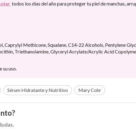
solar
todos los días del año para proteger tu piel de manchas, arru
l, Caprylyl Methicone, Squalane, C14-22 Alcohols, Pentylene Glyco
cithin, Triethanolamine, Glyceryl Acrylate/Acrylic Acid Copolym
e su uso.
Sérum Hidratante y Nutritivo
Mary Cohr
ento?
dudas.