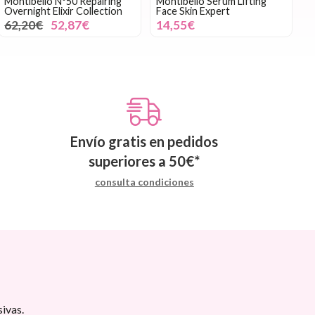
Montibello Nº50 Repairing
Montibello Sérum Lifting
Overnight Elixir Collection
Face Skin Expert
62,20€
52,87€
14,55€
Envío gratis en pedidos
superiores a
50
€
*
consulta condiciones
ivas.