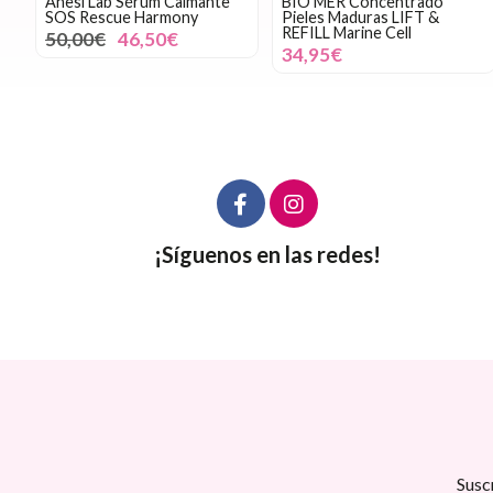
Anesi Lab Sérum Calmante
BIO MER Concentrado
SOS Rescue Harmony
Pieles Maduras LIFT &
REFILL Marine Cell
50,00€
46,50€
34,95€
¡Síguenos en las redes!
Susc