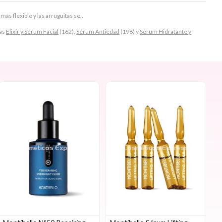
ás flexible y las arruguitas se..
ías
Elixir y Sérum Facial
(162),
Sérum Antiedad
(198) y
Sérum Hidratante y