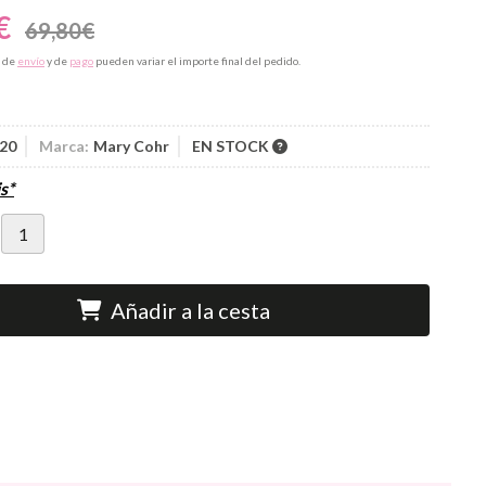
€
69,80
€
s de
envío
y de
pago
pueden variar el importe final del pedido.
20
Marca:
Mary Cohr
EN STOCK
s*
Añadir a la cesta