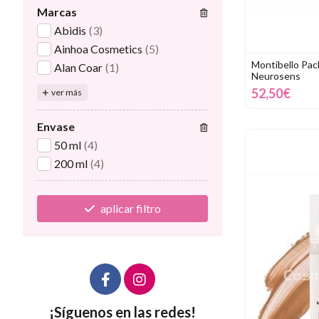
Marcas
Abidis
(3)
Ainhoa Cosmetics
(5)
Montibello Pac
Alan Coar
(1)
Neurosens
52,50€
ver más
Envase
50 ml
(4)
200 ml
(4)
aplicar filtro
¡Síguenos en las redes!