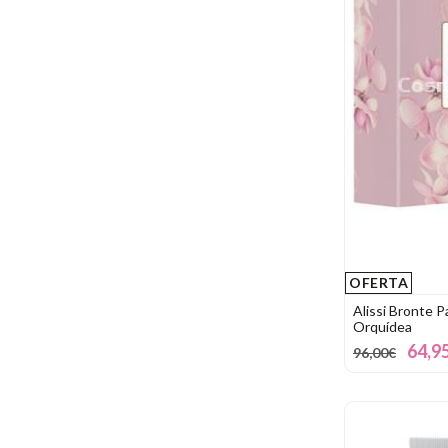
OFERTA
Alissi Bronte 
Orquídea
64,9
96,00€