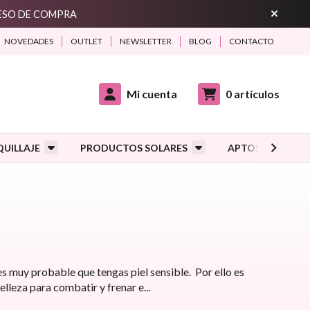
CESO DE COMPRA
NOVEDADES
OUTLET
NEWSLETTER
BLOG
CONTACTO
Mi cuenta
0
artículos
UILLAJE
PRODUCTOS SOLARES
APTOS DURANTE
 es muy probable que tengas piel sensible. Por ello es
belleza para combatir y frenar e
...