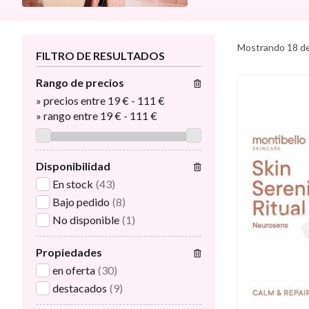
Mostrando 18 de
FILTRO DE RESULTADOS
Rango de precios
»
precios entre 19 €
-
111 €
»
rango entre
19
€
-
111
€
Disponibilidad
En stock
(43)
Bajo pedido
(8)
No disponible
(1)
Propiedades
en oferta
(30)
destacados
(9)