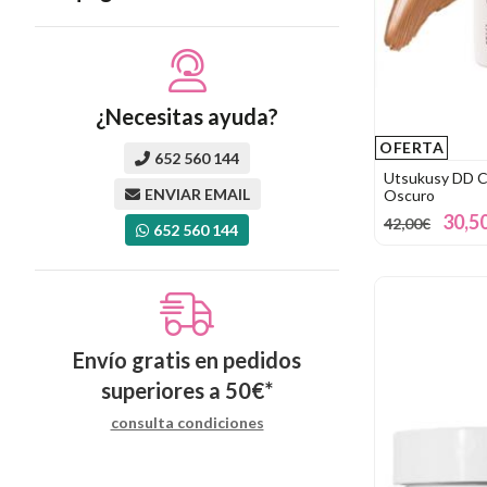
¿Necesitas ayuda?
OFERTA
652 560 144
Utsukusy DD 
ENVIAR EMAIL
Oscuro
30,5
42,00€
652 560 144
Envío gratis en pedidos
superiores a
50
€
*
consulta condiciones