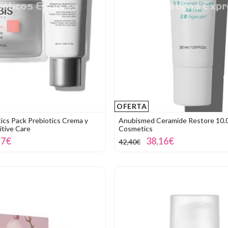
OFERTA
cs Pack Prebiotics Crema y
Anubismed Ceramide Restore 10.
itive Care
Cosmetics
17€
38,16€
42,40€