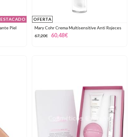
ESTACADO
OFERTA
ante Piel
Mary Cohr Crema Multisensitive Anti Rojeces
60,48€
67,20€