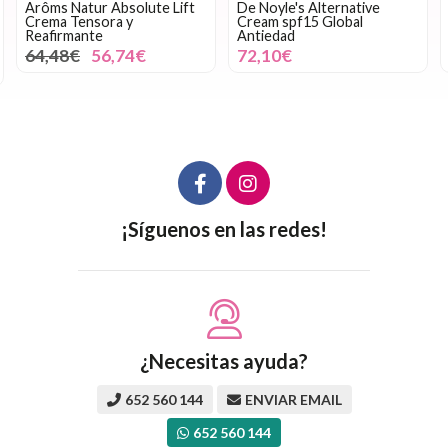
Arôms Natur Absolute Lift
De Noyle's Alternative
Crema Tensora y
Cream spf15 Global
Reafirmante
Antiedad
64,48€
56,74€
72,10€
¡Síguenos en las redes!
¿Necesitas ayuda?
652 560 144
ENVIAR EMAIL
652 560 144