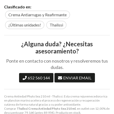
Clasificado en:
Crema Antiarrugas y Reafirmante
¡Últimas unidades!
Thalissi
¿Alguna duda? ¿Necesitas
asesoramiento?
Ponte en contacto con nosotros y resolveremos tus
dudas.
652 560 144
ENVIAR EMAIL
Crema Antiedad Phyto Sea 210 ml - Thalissi. Esta crema rejuvenecedora rica
en plancton marino acelera el proceso de regeneración y recuperación
cutánea de forma natural gracias a su poder antioxidante.
Comprar
Thalissi Crema Antiedad Phyto Sea 210 ml.
en outlet con 12,00% de
descuento por
79,16
€
(antes
89,95
€
). Producto en stock.