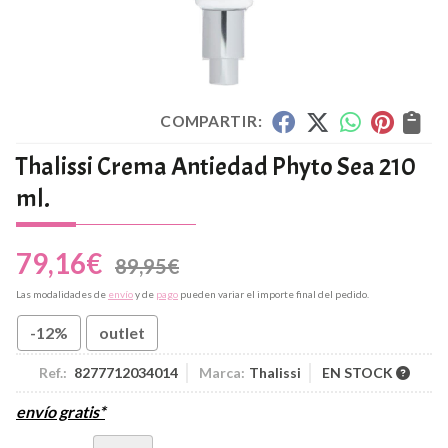
COMPARTIR:
Thalissi Crema Antiedad Phyto Sea 210
ml.
79,16
€
89,95
€
Las modalidades de
envío
y de
pago
pueden variar el importe final del pedido.
-12%
outlet
Ref.:
8277712034014
Marca:
Thalissi
EN STOCK
envío gratis*