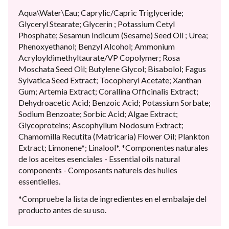
Aqua\Water\Eau; Caprylic/Capric Triglyceride;
Glyceryl Stearate; Glycerin ; Potassium Cetyl
Phosphate; Sesamun Indicum (Sesame) Seed Oil ; Urea;
Phenoxyethanol; Benzyl Alcohol; Ammonium
Acryloyldimethyltaurate/VP Copolymer; Rosa
Moschata Seed Oil; Butylene Glycol; Bisabolol; Fagus
Sylvatica Seed Extract; Tocopheryl Acetate; Xanthan
Gum; Artemia Extract; Corallina Officinalis Extract;
Dehydroacetic Acid; Benzoic Acid; Potassium Sorbate;
Sodium Benzoate; Sorbic Acid; Algae Extract;
Glycoproteins; Ascophyllum Nodosum Extract;
Chamomilla Recutita (Matricaria) Flower Oil; Plankton
Extract; Limonene*; Linalool*. *Componentes naturales
de los aceites esenciales - Essential oils natural
components - Composants naturels des huiles
essentielles.
*Compruebe la lista de ingredientes en el embalaje del
producto antes de su uso.